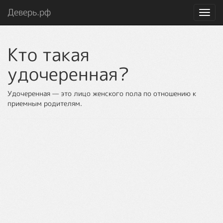
Деверь.рф
Toggl
navig
Кто такая
удочеренная?
Удочеренная — это лицо женского пола по отношению к
приемным родителям.