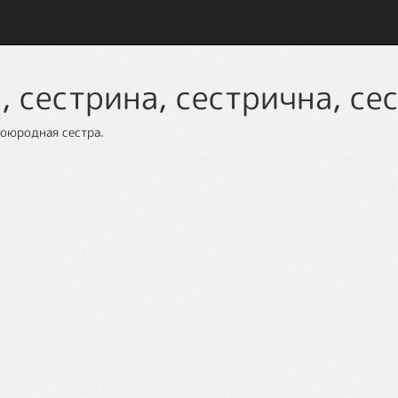
, сестрина, сестрична, се
воюродная сестра.