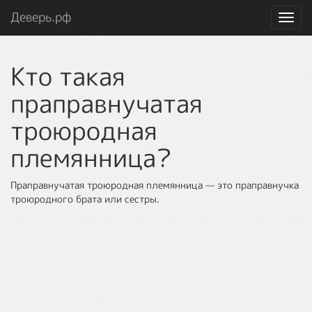
Деверь.рф
Toggl
navig
Кто такая
праправнучатая
троюродная
племянница?
Праправнучатая троюродная племянница — это праправнучка
троюродного брата или сестры.