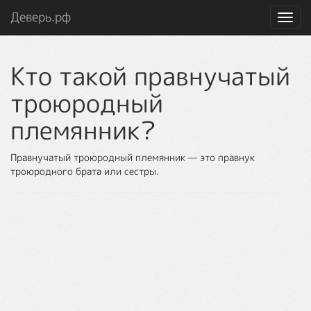
Деверь.рф
Toggl
navig
Кто такой правнучатый
троюродный
племянник?
Правнучатый троюродный племянник — это правнук
троюродного брата или сестры.