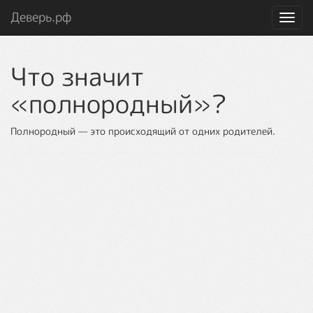
Деверь.рф
Toggl
navig
Что значит
«полнородный»?
Полнородный — это происходящий от одних родителей.